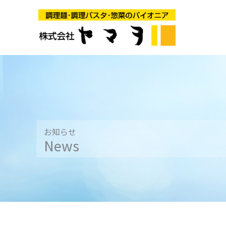
内
容
を
ス
キ
ッ
プ
お知らせ
News