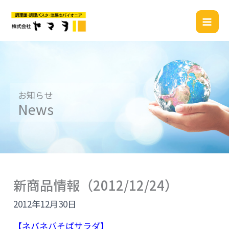
内
容
を
ス
キ
ッ
プ
お知らせ
News
新商品情報（2012/12/24）
2012年12月30日
【ネバネバそばサラダ】