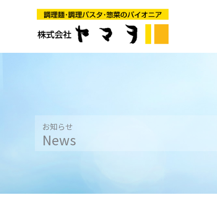
内
容
を
ス
キ
ッ
プ
お知らせ
News