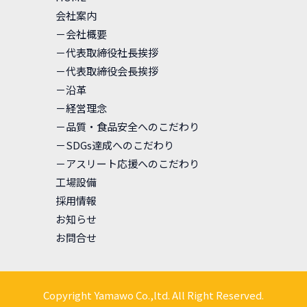
会社案内
－会社概要
－代表取締役社長挨拶
－代表取締役会長挨拶
－沿革
－経営理念
－品質・食品安全へのこだわり
－SDGs達成へのこだわり
－アスリート応援へのこだわり
工場設備
採用情報
お知らせ
お問合せ
Copyright Yamawo Co.,ltd. All Right Reserved.