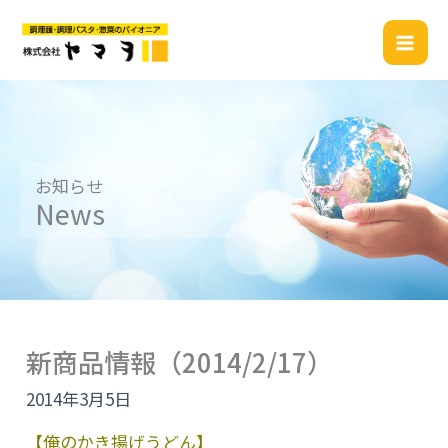
内
容
を
ス
キ
ッ
プ
お知らせ
News
新商品情報（2014/2/17）
2014年3月5日
【俺のかき揚げうどん】