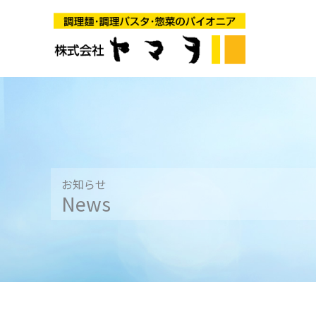
内
容
を
ス
キ
ッ
プ
お知らせ
News