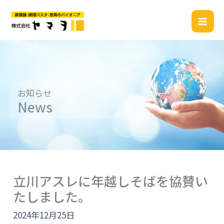
内
容
を
ス
キ
ッ
プ
お知らせ
News
立川アスレに年越しそばを協賛い
たしました。
2024年12月25日