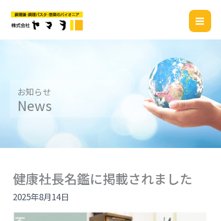
内
容
を
ス
キ
ッ
プ
お知らせ
News
健康社長名鑑に掲載されました
2025年8月14日