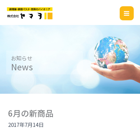
内
容
を
ス
キ
ッ
プ
お知らせ
News
6月の新商品
2017年7月14日