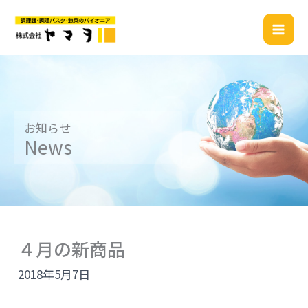
内
容
を
ス
キ
ッ
プ
お知らせ
News
４月の新商品
2018年5月7日