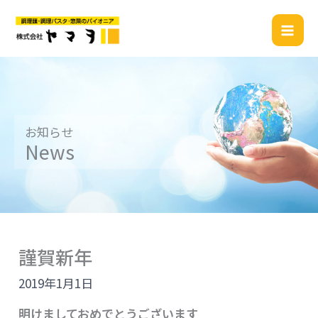
内
容
を
ス
キ
ッ
プ
お知らせ
News
謹賀新年
2019年1月1日
明けましておめでとうございます