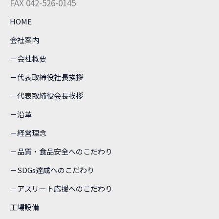
FAX 042-526-0145
HOME
会社案内
－会社概要
－代表取締役社長挨拶
－代表取締役会長挨拶
－沿革
－経営理念
－品質・食品安全へのこだわり
－SDGs達成へのこだわり
－アスリート応援へのこだわり
工場設備