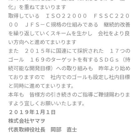
化」を重ねてまいります
取得している ＩＳＯ２２０００ ＦＳＳＣ２２０
００ ＪＦＳ－Ｃ規格の仕組みである 継続的改善
を繰り返していくスキームを生かし 会社をより良
い方向へと進めてまいります
また ２０１５年に国連にて採択された １７つの
ゴール １６９のターゲットを有するＳＤＧｓ（持
続可能な開発目標）への取り組みも 昨年より始め
ておりますので 社内でのゴールも設定し社内目標
と同時に進めてまいります。
本年も 皆様方の引き続きのご指導ご鞭撻賜わりま
すよう宜しくお願いいたします。
２０１９年１月１日
株式会社ヤマヲ
代表取締役社長 岡部 直士