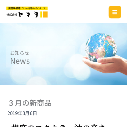
内
容
を
ス
キ
ッ
プ
お知らせ
News
３月の新商品
2019年3月6日