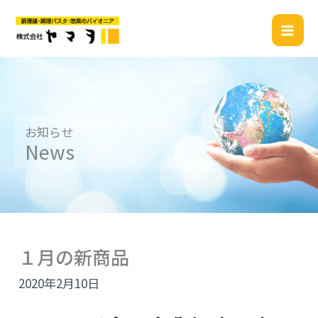
内
容
を
ス
キ
ッ
プ
お知らせ
News
１月の新商品
2020年2月10日