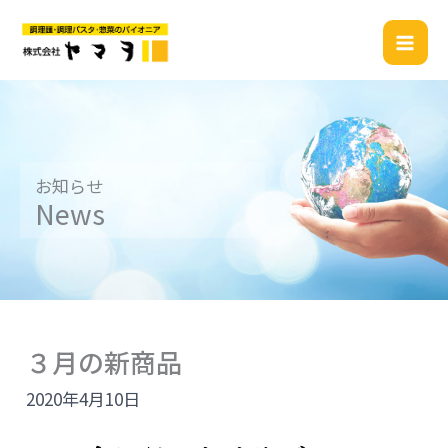
内
容
を
ス
キ
ッ
プ
お知らせ
News
３月の新商品
2020年4月10日