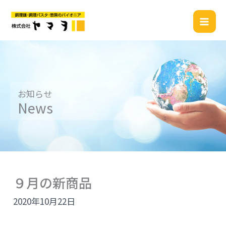
内
容
を
ス
キ
ッ
プ
お知らせ
News
９月の新商品
2020年10月22日