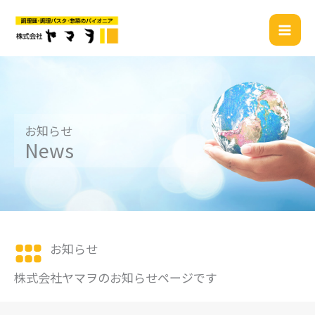
内
容
を
ス
キ
ッ
プ
お知らせ
News
お知らせ
株式会社ヤマヲのお知らせページです